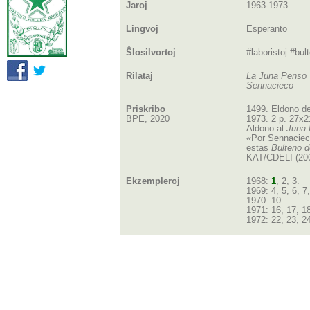
Jaroj
1963-1973
Lingvoj
Esperanto
Ŝlosilvortoj
#laboristoj #bul
Rilataj
La Juna Penso
Sennacieco
Priskribo
1499. Eldono de
BPE, 2020
1973. 2 p. 27x2
Aldono al
Juna
«Por Sennacieca
estas
Bulteno 
KAT/CDELI (200
Ekzempleroj
1968:
1
, 2, 3.
1969: 4, 5, 6, 7,
1970: 10.
1971: 16, 17, 18
1972: 22, 23, 24