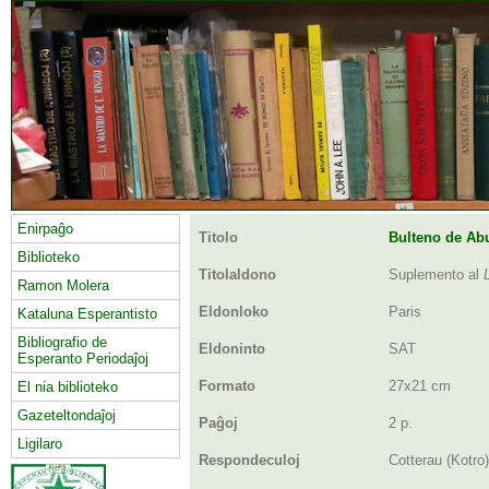
Enirpaĝo
Titolo
Bulteno de Ab
Biblioteko
Titolaldono
Suplemento al
Ramon Molera
Eldonloko
Paris
Kataluna Esperantisto
Bibliografio de
Eldoninto
SAT
Esperanto Periodaĵoj
El nia biblioteko
Formato
27x21 cm
Gazeteltondaĵoj
Paĝoj
2 p.
Ligilaro
Respondeculoj
Cotterau (Kotro)