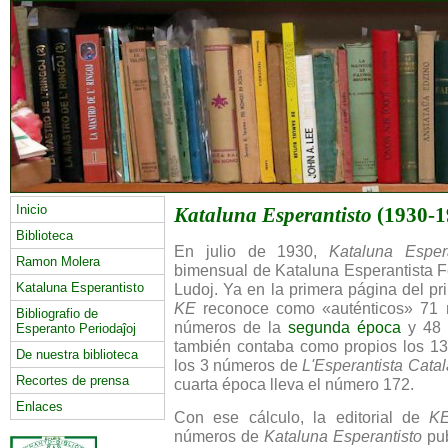
Inicio
Kataluna Esperantisto
(1930-1
Biblioteca
En julio de 1930,
Kataluna Espera
Ramon Molera
bimensual de Kataluna Esperantista Fe
Kataluna Esperantisto
Ludoj. Ya en la primera página del p
KE
reconoce como «auténticos» 71
Bibliografio de
números de la
segunda época
y 48 
Esperanto Periodaĵoj
también contaba como propios los 
De nuestra biblioteca
los 3 números de
L'Esperantista Catal
Recortes de prensa
cuarta época lleva el número 172.
Enlaces
Con ese cálculo, la editorial de
K
números de
Kataluna Esperantisto
pub