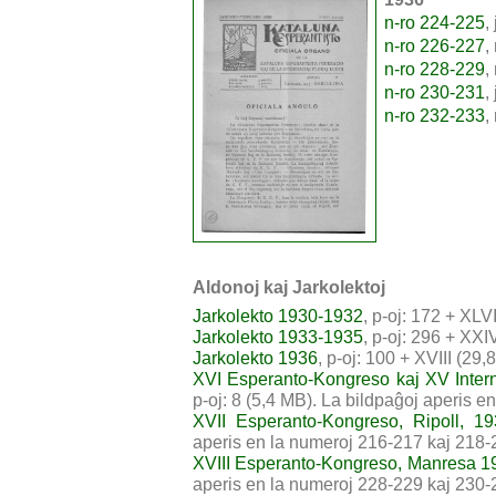
n-ro 224-225
,
n-ro 226-227
,
n-ro 228-229
,
n-ro 230-231
,
n-ro 232-233
,
Aldonoj kaj Jarkolektoj
Jarkolekto 1930-1932
, p-oj: 172 + XLV
Jarkolekto 1933-1935
, p-oj: 296 + XXI
Jarkolekto 1936
, p-oj: 100 + XVIII (29,
XVI Esperanto-Kongreso kaj XV Interna
p-oj: 8 (5,4 MB). La bildpaĝoj aperis 
XVII Esperanto-Kongreso, Ripoll, 1
aperis en la numeroj 216-217 kaj 218-
XVIII Esperanto-Kongreso, Manresa 1
aperis en la numeroj 228-229 kaj 230-