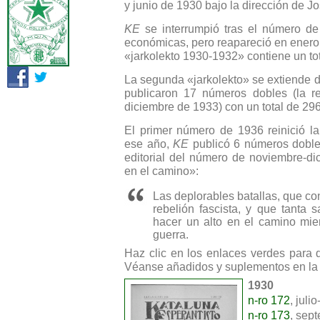
y junio de 1930 bajo la dirección de J
KE
se interrumpió tras el número d
económicas, pero reapareció en enero 
«jarkolekto 1930-1932» contiene un to
La segunda «jarkolekto» se extiende 
publicaron 17 números dobles (la r
diciembre de 1933) con un total de 29
El primer número de 1936 reinició l
ese año,
KE
publicó 6 números doble
editorial del número de noviembre-d
en el camino»:
Las deplorables batallas, que co
rebelión fascista, y que tanta 
hacer un alto en el camino mie
guerra.
Haz clic en los enlaces verdes para 
Véanse añadidos y suplementos en la
1930
n-ro 172
, juli
n-ro 173
, sept