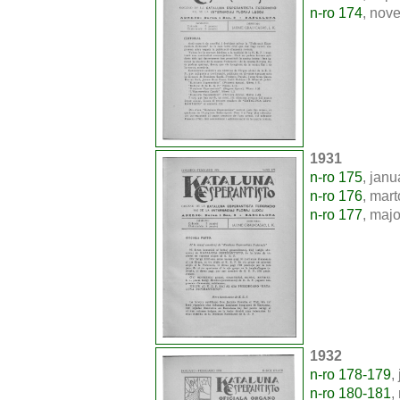
n-ro 174
, nov
1931
n-ro 175
, janu
n-ro 176
, mart
n-ro 177
, majo
1932
n-ro 178-179
,
n-ro 180-181
,