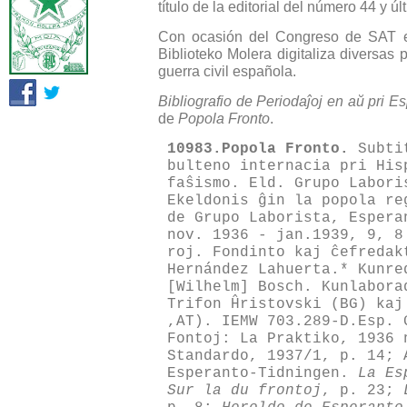
título de la editorial del número 44 y ú
Con ocasión del Congreso de SAT e
Biblioteko Molera digitaliza diversas
guerra civil española.
Bibliografio de Periodaĵoj en aŭ pri E
de
Popola Fronto
.
10983.Popola Fronto.
Subtit
bulteno internacia pri His
faŝismo. Eld. Grupo Labori
Ekeldonis ĝin la popola r
de Grupo Laborista, Espera
nov. 1936 - jan.1939, 9, 8
roj. Fondinto kaj ĉefreda
Hernández Lahuerta.* Kunre
[Wilhelm] Bosch. Kunlabora
Trifon Ĥristovski (BG) ka
,AT). IEMW 703.289-D.Esp. 
Fontoj: La Praktiko, 1936 
Standardo, 1937/1, p. 14; 
Esperanto-Tidningen.
La Es
Sur la du frontoj
, p. 23;