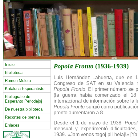
Inicio
Popola Fronto
(1936-1939)
Biblioteca
Luis Hernández Lahuerta, que en 1
Ramon Molera
Congreso de SAT en su Valencia na
Kataluna Esperantisto
Popola Fronto
. El primer número se 
(la guerra había comenzado el 18 
Bibliografio de
internacional de información sobre la 
Esperanto Periodaĵoj
Popola Fronto
surgió como publicació
De nuestra biblioteca
pronto aumentaron a 8.
Recortes de prensa
Desde el 1 de mayo de 1938,
Popol
Enlaces
mensual y experimentó dificultades
1939. «Jam venos tagoj pli helaj!» [Y