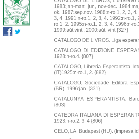
CATALOGO DE LIBROS, Libroservo de H
1983:jan-mart, jun, nov-dec. 1984:maj
ok. 1987:sep.nov. 1988:n-ro.1, 2, 3, 4. 
3, 4. 1991:n-ro.1, 2, 3, 4. 1992:n-ro.1, 
ro.1, 2. 1995:n-ro.1, 2, 3, 4. 1996:n-ro.
1999:aŭt.vint., 2000:aŭt, vint.{327}
CATALOGO DE LIVROS. Liga esperantis
CATALOGO DI EDIZIONE ESPERANTIS
1928:n-ro.4. {807}
CATALOGO, Librería Esperantista Int
(IT)1925:n-ro.1, 2. {882}
CATALOGO, Sociedade Editora Espir
(BR). 1996:jan. {331}
CATALUNYA ESPERANTISTA. Barcelo
{803}
CATEDRA ITALIANA DI ESPERANTO.Cir
1923:n-ro.2, 3, 4 {806}
CELO, LA. Budapest (HU). (Impresa iden