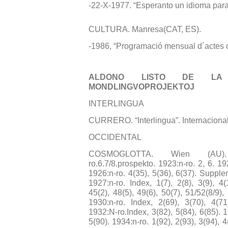
-22-X-1977. “Esperanto un idioma para
CULTURA. Manresa(CAT, ES).
-1986, “Programació mensual d´actes c
ALDONO LISTO DE LA
MONDLINGVOPROJEKTOJ
INTERLINGUA
CURRERO. “Interlingua”. Internacional 
OCCIDENTAL
COSMOGLOTTA. Wien (AU).
ro.6.7/8.prospekto. 1923:n-ro. 2, 6. 19
1926:n-ro. 4(35), 5(36), 6(37). Supp
1927:n-ro. Index, 1(7), 2(8), 3(9), 4(
45(2), 48(5), 49(6), 50(7), 51/52(8/9),
1930:n-ro. Index, 2(69), 3(70), 4(71
1932:N-ro.Index, 3(82), 5(84), 6(85). 1
5(90). 1934:n-ro. 1(92), 2(93), 3(94), 4