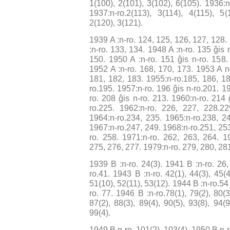
1(100), 2(101), 3(102), 6(105). 1936:n
1937:n-ro.2(113), 3(114), 4(115), 5(
2(120), 3(121).
1939 A :n-ro. 124, 125, 126, 127, 128.
:n-ro. 133, 134. 1948 A :n-ro. 135 ĝis 
150. 1950 A :n-ro. 151 ĝis n-ro. 158.
1952 A :n-ro. 168, 170, 173. 1953 A n
181, 182, 183. 1955:n-ro.185, 186, 18
ro.195. 1957:n-ro. 196 ĝis n-ro.201. 1
ro. 208 ĝis n-ro. 213. 1960:n-ro. 214 
ro.225. 1962:n-ro. 226, 227, 228.22
1964:n-ro.234, 235. 1965:n-ro.238, 2
1967:n-ro.247, 249. 1968:n-ro.251, 25
ro. 258. 1971:n-ro. 262, 263, 264. 1
275, 276, 277. 1979:n-ro. 279, 280, 28
1939 B :n-ro. 24(3). 1941 B :n-ro. 26,
ro.41. 1943 B :n-ro. 42(1), 44(3), 45(4)
51(10), 52(11), 53(12). 1944 B :n-ro.54 
ro. 77. 1946 B :n-ro.78(1), 79(2), 80(3
87(2), 88(3), 89(4), 90(5), 93(8), 94(
99(4).
1949 B n-ro. 101(2), 103(4). 1950 B n-r