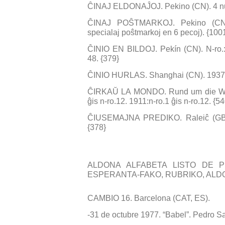
ĈINAJ ELDONAĴOJ. Pekino (CN). 4 n
ĈINAJ POŜTMARKOJ. Pekino (CN)
specialaj poŝtmarkoj en 6 pecoj). {100
ĈINIO EN BILDOJ. Pekín (CN). N-ro.:3
48. {379}
ĈINIO HURLAS. Shanghai (CN). 1937:n
ĈIRKAŬ LA MONDO. Rund um die Welt.
ĝis n-ro.12. 1911:n-ro.1 ĝis n-ro.12. {54
ĈIUSEMAJNA PREDIKO. Raleiĉ (GB). 
{378}
ALDONA ALFABETA LISTO DE 
ESPERANTA-FAKO, RUBRIKO, AL
CAMBIO 16. Barcelona (CAT, ES).
-31 de octubre 1977. “Babel”. Pedro S