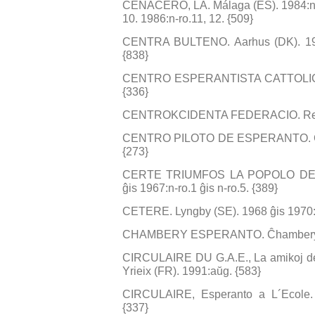
CENAĈERO, LA. Málaga (ES). 1984:n-ro.1
10. 1986:n-ro.11, 12. {509}
CENTRA BULTENO. Aarhus (DK). 1976 
{838}
CENTRO ESPERANTISTA CATTOLICO 
{336}
CENTROKCIDENTA FEDERACIO. Reaug
CENTRO PILOTO DE ESPERANTO. Call
{273}
CERTE TRIUMFOS LA POPOLO DE VJ
ĝis 1967:n-ro.1 ĝis n-ro.5. {389}
CETERE. Lyngby (SE). 1968 ĝis 1970:n-
CHAMBERY ESPERANTO. Ĉhambery (FR
CIRCULAIRE DU G.A.E., La amikoj de
Yrieix (FR). 1991:aŭg. {583}
CIRCULAIRE, Esperanto a L´Ecole. M
{337}