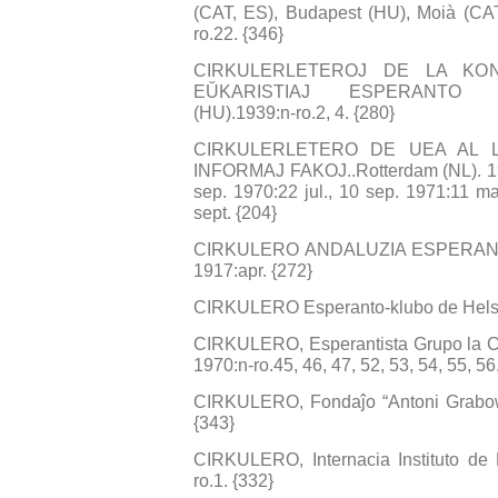
(CAT, ES), Budapest (HU), Moià (CAT
ro.22. {346}
CIRKULERLETEROJ DE LA KO
EŬKARISTIAJ ESPERANTO M
(HU).1939:n-ro.2, 4. {280}
CIRKULERLETERO DE UEA AL L
INFORMAJ FAKOJ..Rotterdam (NL). 196
sep. 1970:22 jul., 10 sep. 1971:11 mar
sept. {204}
CIRKULERO ANDALUZIA ESPERANTIS
1917:apr. {272}
CIRKULERO Esperanto-klubo de Helsinki
CIRKULERO, Esperantista Grupo la C
1970:n-ro.45, 46, 47, 52, 53, 54, 55, 56
CIRKULERO, Fondaĵo “Antoni Grabows
{343}
CIRKULERO, Internacia Instituto de
ro.1. {332}