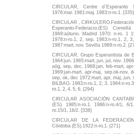
CIRCULAR, Centre d´Esperanto S
1976:mar. 1981:maj. 1983:n-ro.1. {335}
CIRCULAR , CIRKULERO.Federación 
Esperanto-Federacio.(ES) Cornellà
1969:aŭtuno. Madrid 1970: n-ro. 1 19
1978:n-ro.1, 2, sep. 1983:n-ro.1, 2, 3
1987:mart, nov. Sevilla 1989:n-ro.2. {2
CIRCULAR, Grupo Esperantista de Bi
1964:jun. 1965:mart, jun, jul, nov. 1966:
aŭg, sep, dec. 1968:jan, feb-mart, apr
1969:jan-mart, apr-maj, sep.ok-nov, d
sep, ok, dec 1972:mart, apr, maj, 
BILBAO. 1983:n-ro.1, 2, 3. 1984:n-ro.3
ro.1, 2, 4, 5, 6. {294}
CIRCULAR ASOCIACIÓN CANTABR
(ES). 1985:n-ro.1. 1986:n-ro.4/1, 6/1
ro.15/1, 16/2. {338}
CIRCULAR DE LA FEDERACIÓN
Córdoba (ES).1922:n-ro.1. {271}