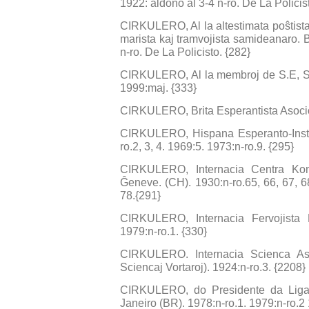
1922: aldono al 3-4 n-ro. De La Policis
CIRKULERO, Al la altestimata poŝtista, t
marista kaj tramvojista samideanaro. 
n-ro. De La Policisto. {282}
CIRKULERO, Al la membroj de S.E, S. 
1999:maj. {333}
CIRKULERO, Brita Esperantista Asoci
CIRKULERO, Hispana Esperanto-Insti
ro.2, 3, 4. 1969:5. 1973:n-ro.9. {295}
CIRKULERO, Internacia Centra Kom
Ĝeneve. (CH). 1930:n-ro.65, 66, 67, 68
78.{291}
CIRKULERO, Internacia Fervojista 
1979:n-ro.1. {330}
CIRKULERO. Internacia Scienca Aso
Sciencaj Vortaroj). 1924:n-ro.3. {2208}
CIRKULERO, do Presidente da Liga 
Janeiro (BR). 1978:n-ro.1. 1979:n-ro.2 