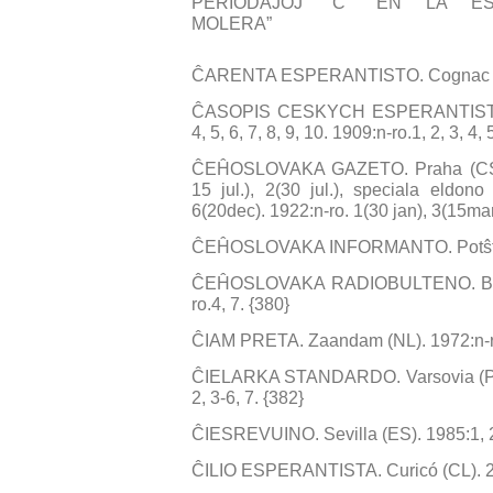
PERIODAĴOJ “Ĉ” EN LA ESP
MOLERA”
ĈARENTA ESPERANTISTO. Cognac (FR
ĈASOPIS CESKYCH ESPERANTISTU.Pr
4, 5, 6, 7, 8, 9, 10. 1909:n-ro.1, 2, 3, 4, 
ĈEĤOSLOVAKA GAZETO. Praha (CS/CZ).
15 jul.), 2(30 jul.), speciala eldon
6(20dec). 1922:n-ro. 1(30 jan), 3(15mar
ĈEĤOSLOVAKA INFORMANTO. Potŝtejn 
ĈEĤOSLOVAKA RADIOBULTENO. Brno. 
ro.4, 7. {380}
ĈIAM PRETA. Zaandam (NL). 1972:n-r
ĈIELARKA STANDARDO. Varsovia (PL). 
2, 3-6, 7. {382}
ĈIESREVUINO. Sevilla (ES). 1985:1, 2,
ĈILIO ESPERANTISTA. Curicó (CL). 20