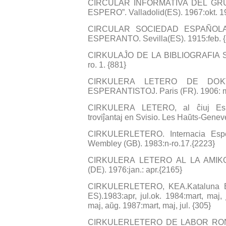
CIRCULAR INFORMATIVA DEL GR
ESPERO”. Valladolid(ES). 1967:okt. 1
CIRCULAR SOCIEDAD ESPAÑOL
ESPERANTO. Sevilla(ES). 1915:feb. {
CIRKULAĴO DE LA BIBLIOGRAFIA SE
ro. 1. {881}
CIRKULERA LETERO DE DOK
ESPERANTISTOJ. Paris (FR). 1906: mar
CIRKULERA LETERO, al ĉiuj Esper
troviĵantaj en Svisio. Les Haŭts-Gene
CIRKULERLETERO. Internacia Espera
Wembley (GB). 1983:n-ro.17.{2223}
CIRKULERA LETERO AL LA AMIKO
(DE). 1976:jan.: apr.{2165}
CIRKULERLETERO, KEA.Kataluna Esp
ES).1983:apr, jul.ok. 1984:mart, maj,
maj, aŭg. 1987:mart, maj, jul. {305}
CIRKULERLETERO DE LABOR ROND