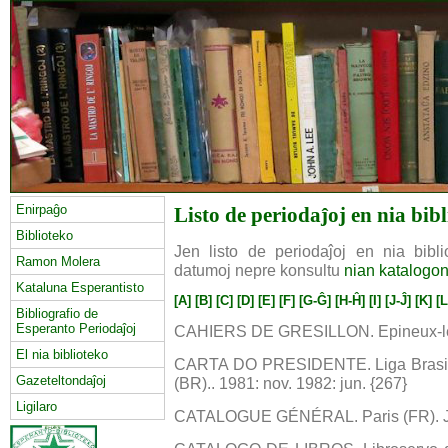
Enirpaĝo
Listo de periodaĵoj en nia bib
Biblioteko
Jen listo de periodaĵoj en nia biblio
Ramon Molera
datumoj nepre konsultu
nian katalogo
Kataluna Esperantisto
[A]
[B]
[C]
[D]
[E]
[F]
[G-Ĝ]
[H-Ĥ]
[I]
[J-Ĵ]
[K]
[L
Bibliografio de
Esperanto Periodaĵoj
CAHIERS DE GRESILLON. Epineux-le S
El nia biblioteko
CARTA DO PRESIDENTE. Liga Brasilei
Gazeteltondaĵoj
(BR).. 1981: nov. 1982: jun. {267}
Ligilaro
CATALOGUE GÉNÉRAL. Paris (FR). Ju