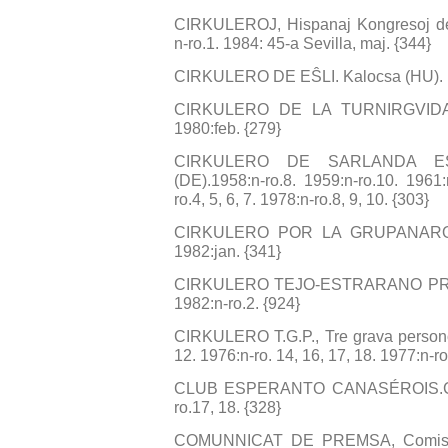
CIRKULEROJ, Hispanaj Kongresoj de
n-ro.1. 1984: 45-a Sevilla, maj. {344}
CIRKULERO DE EŜLI. Kalocsa (HU). . 1
CIRKULERO DE LA TURNIRGVIDAN
1980:feb. {279}
CIRKULERO DE SARLANDA ESPE
(DE).1958:n-ro.8. 1959:n-ro.10. 1961:
ro.4, 5, 6, 7. 1978:n-ro.8, 9, 10. {303}
CIRKULERO POR LA GRUPANARO, Gru
1982:jan. {341}
CIRKULERO TEJO-ESTRARANO PRI
1982:n-ro.2. {924}
CIRKULERO T.G.P., Tre grava persono
12. 1976:n-ro. 14, 16, 17, 18. 1977:n-ro
CLUB ESPERANTO CANASÉROIS.Chen
ro.17, 18. {328}
COMUNNICAT DE PREMSA, Comisió 