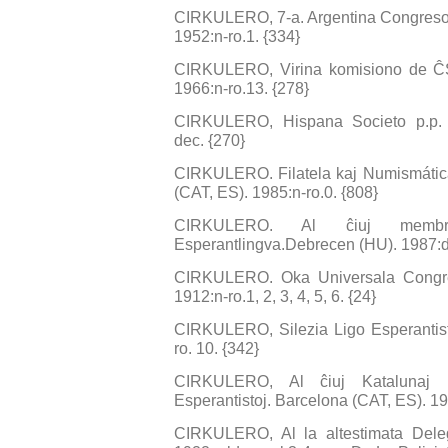
CIRKULERO, 7-a. Argentina Congreso 
1952:n-ro.1. {334}
CIRKULERO, Virina komisiono de ĈS
1966:n-ro.13. {278}
CIRKULERO, Hispana Societo p.p. E
dec. {270}
CIRKULERO. Filatela kaj Numismátic
(CAT, ES). 1985:n-ro.0. {808}
CIRKULERO. Al ĉiuj membr
Esperantlingva.Debrecen (HU). 1987:d
CIRKULERO. Oka Universala Congre
1912:n-ro.1, 2, 3, 4, 5, 6. {24}
CIRKULERO, Silezia Ligo Esperantist
ro. 10. {342}
CIRKULERO, Al ĉiuj Katalunaj E-
Esperantistoj. Barcelona (CAT, ES). 19
CIRKULERO, Al la altestimata Deleg