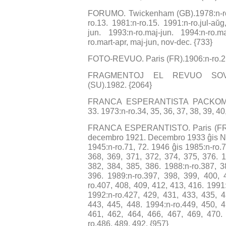
FORUMO. Twickenham (GB).1978:n-ro.2
ro.13. 1981:n-ro.15. 1991:n-ro.jul-aŭg
jun. 1993:n-ro.maj-jun. 1994:n-ro.m
ro.mart-apr, maj-jun, nov-dec. {733}
FOTO-REVUO. Paris (FR).1906:n-ro.2, 3.
FRAGMENTOJ EL REVUO SOVE
(SU).1982. {2064}
FRANCA ESPERANTISTA PACKOMITAT
33. 1973:n-ro.34, 35, 36, 37, 38, 39, 40
FRANCA ESPERANTISTO. Paris (FR)
decembro 1921. Decembro 1933 ĝis N
1945:n-ro.71, 72. 1946 ĝis 1985:n-ro.7
368, 369, 371, 372, 374, 375, 376. 1
382, 384, 385, 386. 1988:n-ro.387, 3
396. 1989:n-ro.397, 398, 399, 400, 
ro.407, 408, 409, 412, 413, 416. 1991
1992:n-ro.427, 429, 431, 433, 435, 4
443, 445, 448. 1994:n-ro.449, 450, 4
461, 462, 464, 466, 467, 469, 470. 
ro.486, 489, 492. {957}