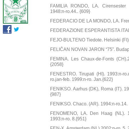
FAMILIA RONDO, LA. Cirensester (G
1948:n-ro.44.. {609}
FEDERACIO DE LA MONDO, LA. Fremant
FEDERAZIONE ESPERANTISTA ITALIANA
FEJO-BULTENO Tiedote. Helsinki (FI). 
FELIĈAN NOVAN JARON “75”. Budapes
FEMINA. Les Chaux-de-Fonts (CH).20
{2058}
FENESTRO. Tirupati (HI). 1993:n-ro.o
ro.jan-feb. 1999:n-ro. Jan.{622}
FENIKSO. Aarhus (DK), Roma (IT). 1968
{987}
FENIKSO. Chaco. (AR). 1994:n-ro.14. 
FENOMENO, LA. Den Haag (NL). 198
1993:n-ro. 8.{951}
FEN-X. Amsterdam (NL).2002:n-ro. 5. 2