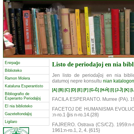
Enirpaĝo
Listo de periodaĵoj en nia bib
Biblioteko
Jen listo de periodaĵoj en nia biblio
Ramon Molera
datumoj nepre konsultu
nian katalogo
Kataluna Esperantisto
[A]
[B]
[C]
[D]
[E]
[F]
[G-Ĝ]
[H-Ĥ]
[I]
[J-Ĵ]
[K]
[L
Bibliografio de
Esperanto Periodaĵoj
FACILA ESPERANTO. Murree (PA). 1992
El nia biblioteko
FACETOJ DE HUMANISMA EVOLUO. K
Gazeteltondaĵoj
:n-ro.1 ĝis n-ro.14.{28}
Ligilaro
FAJRERO. Ostrava (CS/CZ). 1959:n-ro.2
1961:n-ro.1, 2, 4. {615}