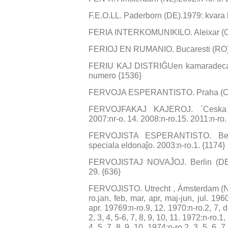
F.E.O.LL. Paderborn (DE).1979: kvara 
FERIA INTERKOMUNIKILO. Aleixar (CAT
FERIOJ EN RUMANIO. Bucaresti (RO).1
FERIU KAJ DISTRIĜUen kamaradeca 
numero {1536}
FERVOJA ESPERANTISTO. Praha (CS/C
FERVOJFAKAJ KAJEROJ. ´Ceska Tr
2007:nr-o. 14. 2008:n-ro.15. 2011:n-ro.
FERVOJISTA ESPERANTISTO. Beigj
speciala eldonaĵo. 2003:n-ro.1. {1174}
FERVOJISTAJ NOVAĴOJ. Berlin (DE). 
29. {636}
FERVOJISTO. Utrecht , Ámsterdam (NL)
ro.jan, feb, mar, apr, maj-jun, jul. 196
apr. 19769:n-ro.9, 12. 1970:n-ro.2, 7,
2, 3, 4, 5-6, 7, 8, 9, 10, 11. 1972:n-ro.1, 
4, 5, 7, 8, 9, 10. 1974:n-ro.2, 3, 5, 6, 7