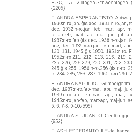
FIŜO, LA. Villingen-Schwenningen (D
{2205}
FLANDRA ESPERANTISTO. Antwerpen (B
1930:n-ro.jan. ĝis dec. 1931:n-ro.jan, fe
dec. 1932:n-ro.jan, feb, mart, apr, m
ro.jan.feb, mart, apr, maj, jun, jul,
1937:n-ro.feb ĝis dec. 1938:n-ro.jan, feb
nov, dec. 1939:n-ro.jan, feb, mart, apr
130, 131. 1945 ĝis 1950. 1951:n-ro. Fe
1952:n-ro.211, 212, 213, 216, 219, 2
225, 226, 228-229, 230, 231, 232, 233
245 ĝis 255. 1956:n-ro.256 ĝis n-ro. 2
ro.284, 285, 286, 287. 1960:n-ro.290, 
FLANDRA KATOLIKO. Grimbergenm (BE).
dec. 1937:n-ro.feb-mart, apr, maj, jul
1939:n-ro.jan, feb-mart, apr, maj, ju
1945:n-ro.jan-feb, mart-apr, maj-jun, s
5, 6, 7-8, 9-10.{595}
FLANDRA STUDANTO. Gentbrugge (BE).
{952}
FLASH ESPERANTO ILE-de france. Pa