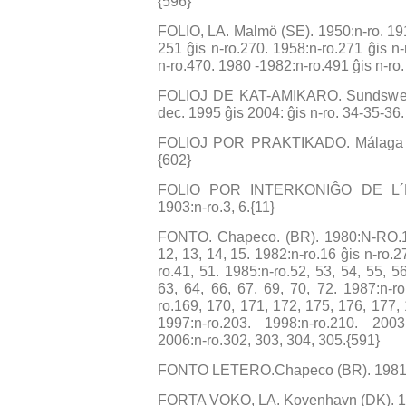
{596}
FOLIO, LA. Malmö (SE). 1950:n-ro. 191
251 ĝis n-ro.270. 1958:n-ro.271 ĝis n
n-ro.470. 1980 -1982:n-ro.491 ĝis n-ro.
FOLIOJ DE KAT-AMIKARO. Sundswell (
dec. 1995 ĝis 2004: ĝis n-ro. 34-35-36.
FOLIOJ POR PRAKTIKADO. Málaga (ES
{602}
FOLIO POR INTERKONIĜO DE L´E
1903:n-ro.3, 6.{11}
FONTO. Chapeco. (BR). 1980:N-RO.1, 
12, 13, 14, 15. 1982:n-ro.16 ĝis n-ro.2
ro.41, 51. 1985:n-ro.52, 53, 54, 55, 5
63, 64, 66, 67, 69, 70, 72. 1987:n-ro
ro.169, 170, 171, 172, 175, 176, 177,
1997:n-ro.203. 1998:n-ro.210. 2003
2006:n-ro.302, 303, 304, 305.{591}
FONTO LETERO.Chapeco (BR). 1981:
FORTA VOKO, LA. Kovenhavn (DK). 192