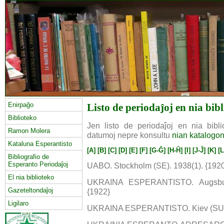
Enirpaĝo
Listo de periodaĵoj en nia bib
Biblioteko
Jen listo de periodaĵoj en nia biblio
Ramon Molera
datumoj nepre konsultu
nian katalogo
Kataluna Esperantisto
[A]
[B]
[C]
[D]
[E]
[F]
[G-Ĝ]
[H-Ĥ]
[I]
[J-Ĵ]
[K]
[L
Bibliografio de
Esperanto Periodaĵoj
UABO. Stockholm (SE). 1938(1). {192
El nia biblioteko
UKRAINA ESPERANTISTO. Augsburg
Gazeteltondaĵoj
{1922}
Ligilaro
UKRAINA ESPERANTISTO. Kiev (SU/UA