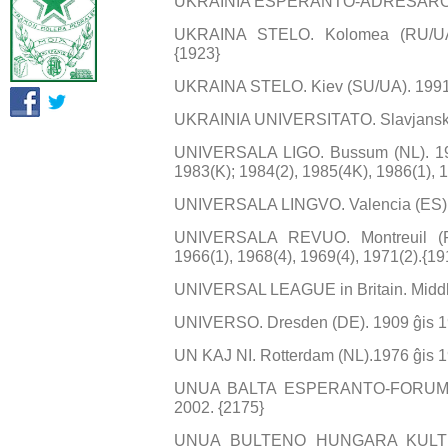
UKRAINIA ESPERANTO-ADRESARO. Te
UKRAINA STELO. Kolomea (RU/UA).
{1923}
UKRAINA STELO. Kiev (SU/UA). 1991(4
UKRAINIA UNIVERSITATO. Slavjansk (
UNIVERSALA LIGO. Bussum (NL). 1974
1983(K); 1984(2), 1985(4K), 1986(1), 
UNIVERSALA LINGVO. Valencia (ES). 
UNIVERSALA REVUO. Montreuil (FR)
1966(1), 1968(4), 1969(4), 1971(2).{19
UNIVERSAL LEAGUE in Britain. Middl
UNIVERSO. Dresden (DE). 1909 ĝis 19
UN KAJ NI. Rotterdam (NL).1976 ĝis 1
UNUA BALTA ESPERANTO-FORUMO. K
2002. {2175}
UNUA BULTENO HUNGARA KULTUR