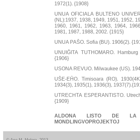
1972(1). {1908}
UNUA OFICIALA BULTENO UNIVER
(NL):1937, 1938, 1949, 1951, 1952, 1
1960, 1961, 1962, 1963, 1964, 1966
1981, 1987, 1988, 2002. {1915}
UNUA PAŜO. Sofia (BU). 1906(2). {19
UNUIĜITA TUTHOMARO. Hamburg (DE
{1906}
USONA REVUO. Milwaukee (US). 1949
UŜE-EĤO. Timisoara (RO). 1930(4K)
1934(3), 1935(1), 1936(3), 1937(7).{19
UTRECHTA ESPERANTISTO. Utrecht (N
{1909}
ALDONA LISTO DE LA
MONDLINGVOPROJEKTOJ
© Ana M. Molera, 2013