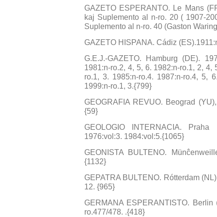
GAZETO ESPERANTO. Le Mans (FR). 1
kaj Suplemento al n-ro. 20 ( 1907-20
Suplemento al n-ro. 40 (Gaston Waring
GAZETO HISPANA. Cádiz (ES).1911:n-r
G.E.J.-GAZETO. Hamburg (DE). 1979:
1981:n-ro.2, 4, 5, 6. 1982:n-ro.1, 2, 4, 
ro.1, 3. 1985:n-ro.4. 1987:n-ro.4, 5, 6
1999:n-ro.1, 3.{799}
GEOGRAFIA REVUO. Beograd (YU), 195
{59}
GEOLOGIO INTERNACIA. Praha (CS/
1976:vol:3. 1984:vol:5.{1065}
GEONISTA BULTENO. Münĉenweiller (
{1132}
GEPATRA BULTENO. Rótterdam (NL). 19
12. {965}
GERMANA ESPERANTISTO. Berlin (DE)
ro.477/478. .{418}