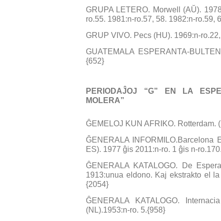
GRUPA LETERO. Morwell (AŬ). 1978:n-
ro.55. 1981:n-ro.57, 58. 1982:n-ro.59, 
GRUP VIVO. Pecs (HU). 1969:n-ro.22, 
GUATEMALA ESPERANTA-BULTENO. (G
{652}
PERIODAĴOJ “G” EN LA ESPE
MOLERA”
ĜEMELOJ KUN AFRIKO. Rotterdam. (NL
ĜENERALA INFORMILO.Barcelona Esp
ES). 1977 ĝis 2011:n-ro. 1 ĝis n-ro.170
ĜENERALA KATALOGO. De Esperantis
1913:unua eldono. Kaj ekstrakto el l
{2054}
ĜENERALA KATALOGO. Internacia E
(NL).1953:n-ro. 5.{958}