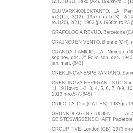
GLOBUSO. Baku (AZ). 1993:n-ro.1. {1
GLUMARK-KOLEKTANTO, LA. Penna (
ro.2(11), 3(12). 1957:n-ro.1(13), 2(1
ro.1(20), 2(21). 1962 ĝis 1968:n-ro.23 ĝ
GRAFOLOGIA REVUO. Barcelona (CAT, 
GRAJNOJ EN VENTO. Bienne (CH), n-ro
GRANDA FAMILIO, LA. Nimego (NL).
sep.nov, dec. 2ª Folio sep, dec. 1940:
jan, mart. {643}
GREKLINGVA ESPERANTANO. Samos (GR
GREKLINGVA ESPERANTISTO. Samos (G
11 1911:n-ro.1-2, 3, 4, 5, 6, 7, 8-9, 10
1913:n-ro.5-7.{645}
GRILO, LA. Olot (CAT, ES). 1983ĝis 199
GRUNNDLAGENSTUDIEN 
GEISTESWISSENSCHAFT. Paderborn (
GROUP FIVE. London (GB). 1973:n-ro.