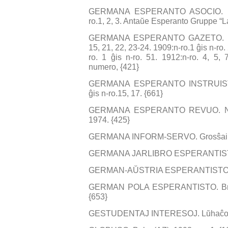
GERMANA ESPERANTO ASOCIO. Info
ro.1, 2, 3. Antaŭe Esperanto Gruppe “L
GERMANA ESPERANTO GAZETO. Magd
15, 21, 22, 23-24. 1909:n-ro.1 ĝis n-ro.
ro. 1 ĝis n-ro. 51. 1912:n-ro. 4, 5,
numero, {421}
GERMANA ESPERANTO INSTRUISTO. 
ĝis n-ro.15, 17. {661}
GERMANA ESPERANTO REVUO. Nürnb
1974. {425}
GERMANA INFORM-SERVO. Grosŝaim (D
GERMANA JARLIBRO ESPERANTISTA. 
GERMAN-AŬSTRIA ESPERANTISTO. Wie
GERMAN POLA ESPERANTISTO. Brombe
{653}
GESTUDENTAJ INTERESOJ. Lŭhaĉovice