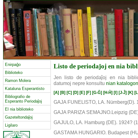
Enirpaĝo
Listo de periodaĵoj en nia bib
Biblioteko
Jen listo de periodaĵoj en nia biblio
Ramon Molera
datumoj nepre konsultu
nian katalogo
Kataluna Esperantisto
[A]
[B]
[C]
[D]
[E]
[F]
[G-Ĝ]
[H-Ĥ]
[I]
[J-Ĵ]
[K]
[L
Bibliografio de
Esperanto Periodaĵoj
GAJA FUNELISTO, LA. Nürnberg(D). 1
El nia biblioteko
GAJA PARIZA SEMAJNO.Leipzig (DE).1
Gazeteltondaĵoj
GAJULO, LA. Hamburg (DE). 1924? (1
Ligilaro
GASTAMA HUNGARIO. Budapest (HU).1