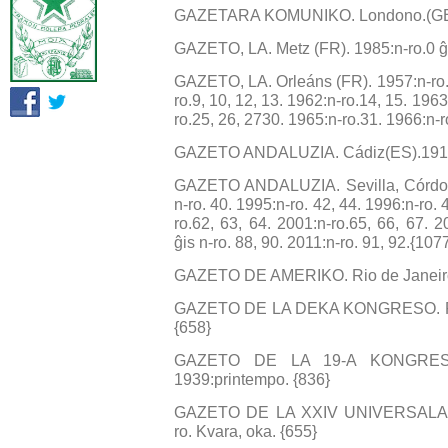
GAZETARA KOMUNIKO. Londono.(GB).
GAZETO, LA. Metz (FR). 1985:n-ro.0 ĝi
GAZETO, LA. Orleáns (FR). 1957:n-ro.1
ro.9, 10, 12, 13. 1962:n-ro.14, 15. 1963
ro.25, 26, 2730. 1965:n-ro.31. 1966:n-r
GAZETO ANDALUZIA. Cádiz(ES).1910:n-
GAZETO ANDALUZIA. Sevilla, Córdoba
n-ro. 40. 1995:n-ro. 42, 44. 1996:n-ro. 
ro.62, 63, 64. 2001:n-ro.65, 66, 67. 
ĝis n-ro. 88, 90. 2011:n-ro. 91, 92.{107
GAZETO DE AMERIKO. Rio de Janeiro (
GAZETO DE LA DEKA KONGRESO. Paris 
{658}
GAZETO DE LA 19-A KONGRESO
1939:printempo. {836}
GAZETO DE LA XXIV UNIVERSALA K
ro. Kvara, oka. {655}