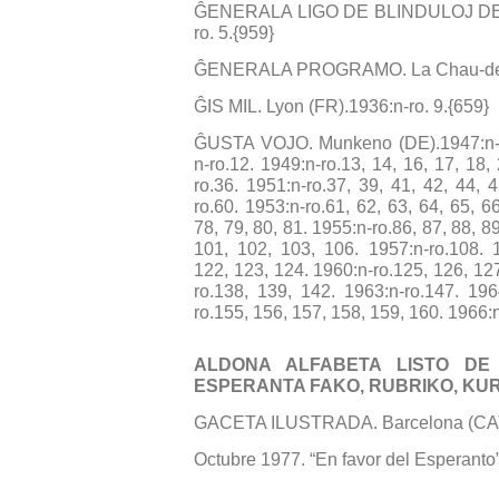
ĜENERALA LIGO DE BLINDULOJ DE 
ro. 5.{959}
ĜENERALA PROGRAMO. La Chau-de-Fo
ĜIS MIL. Lyon (FR).1936:n-ro. 9.{659}
ĜUSTA VOJO. Munkeno (DE).1947:n-ro.j
n-ro.12. 1949:n-ro.13, 14, 16, 17, 18,
ro.36. 1951:n-ro.37, 39, 41, 42, 44, 
ro.60. 1953:n-ro.61, 62, 63, 64, 65, 6
78, 79, 80, 81. 1955:n-ro.86, 87, 88, 89
101, 102, 103, 106. 1957:n-ro.108. 1
122, 123, 124. 1960:n-ro.125, 126, 12
ro.138, 139, 142. 1963:n-ro.147. 196
ro.155, 156, 157, 158, 159, 160. 1966:n
ALDONA ALFABETA LISTO DE
ESPERANTA FAKO, RUBRIKO, KU
GACETA ILUSTRADA. Barcelona (CAT
Octubre 1977. “En favor del Esperanto