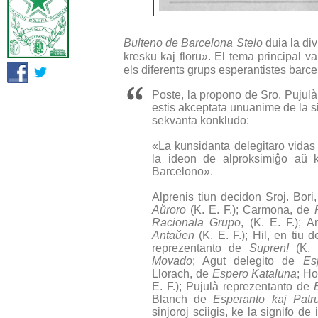
Bulteno de Barcelona Stelo
duia la di
kresku kaj floru». El tema principal va
els diferents grups esperantistes barce
Poste, la propono de Sro. Pujulà
estis akceptata unuanime de la sin
sekvanta konkludo:
«La kunsidanta delegitaro vidas
la ideon de alproksimiĝo aŭ 
Barcelono».
Alprenis tiun decidon Sroj. Bor
Aŭroro
(K. E. F.); Carmona, de
Racionala Grupo
, (K. E. F.);
Antaŭen
(K. E. F.); Hil, en tiu 
reprezentanto de
Supren!
(K. 
Movado
; Agut delegito de
Es
Llorach, de
Espero Kataluna
; H
E. F.); Pujulà reprezentanto de
Blanch de
Esperanto kaj Patr
sinjoroj sciigis, ke la signifo de