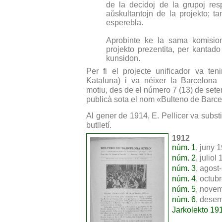
de la decidoj de la grupoj respek
aŭskultantojn de la projekto; ta
esperebla.
Aprobinte ke la sama komision
projekto prezentita, per kantad
kunsidon.
Per fi el projecte unificador va ten
Kataluna) i va néixer la Barcelona 
motiu, des de el número 7 (13) de sete
publicà sota el nom «Bulteno de Barcel
Al gener de 1914, E. Pellicer va subst
butlletí.
1912
núm. 1
, juny 
núm. 2
, juliol
núm. 3
, agost
núm. 4
, octub
núm. 5
, novem
núm. 6
, desem
Jarkolekto 19