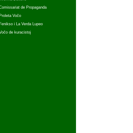
Comissariat de Propaganda
Proleta Voĉo
Fenikso i La Verda Lupeo
Voĉo de kuracistoj