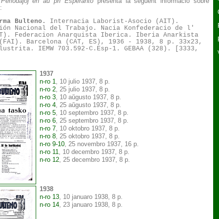
e Periodaĵoj en aŭ pri Esperanto
presenta la següent informació sobre
:
rma Bulteno.
Internacia Laborist-Asocio (AIT).
ión Nacional del Trabajo. Nacia Konfederacio de l'
T). Federacion Anarquista Iberica. Iberia Anarkista
(FAI). Barcelona (CAT, ES), 1936 - 1938, 8 p. 33x23,
lustrita. IEMW 703.592-C.Esp-1. GEBAA (328). [3333,
1937
n-ro 1
, 10 julio 1937, 8 p.
n-ro 2
, 25 julio 1937, 8 p.
n-ro 3
, 10 aŭgusto 1937, 8 p.
n-ro 4
, 25 aŭgusto 1937, 8 p.
n-ro 5
, 10 septembro 1937, 8 p.
n-ro 6
, 25 septembro 1937, 8 p.
n-ro 7
, 10 oktobro 1937, 8 p.
n-ro 8
, 25 oktobro 1937, 8 p.
n-ro 9-10
, 25 novembro 1937, 16 p.
n-ro 11
, 10 decembro 1937, 8 p.
n-ro 12
, 25 decembro 1937, 8 p.
1938
n-ro 13
, 10 januaro 1938, 8 p.
n-ro 14
, 23 januaro 1938, 8 p.