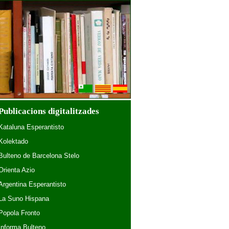
Publicacions digitalitzades
Kataluna Esperantisto
Kolektado
Bulteno de Barcelona Stelo
Orienta Azio
Argentina Esperantisto
La Suno Hispana
Popola Fronto
Informa Bulteno