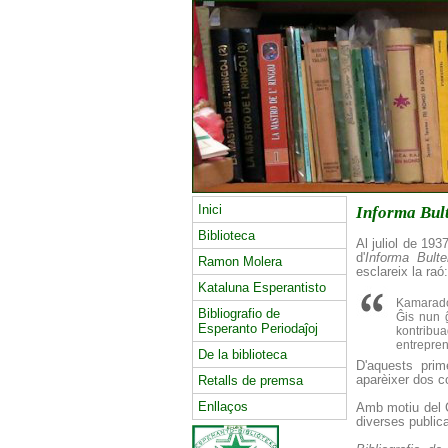
Inici
Informa Bul
Biblioteca
Al juliol de 193
d'
Informa Bult
Ramon Molera
esclareix la raó:
Kataluna Esperantisto
Kamarado
Bibliografio de
Ĝis nun ĝ
Esperanto Periodaĵoj
kontribu
entrepre
De la biblioteca
D'aquests prim
Retalls de premsa
aparèixer dos c
Enllaços
Amb motiu del C
diverses publica