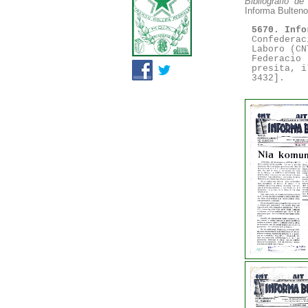
Bibliografio d
Informa Bulteno
5670. Info
Confederac
Laboro (CN
Federacio 
presita, i
3432].