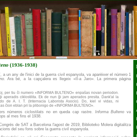
teno
(1936-1938)
7, a un any de l'inici de la guerra civil espanyola, va aparèixer el número 1
eno
. Ara bé, a la capçalera es llegeix «II-a Jaro». La primera pàgina
j, per tiu ĉi numero «INFORMA BULTENO» enpaŝas novan periodon.
i aperadis ciklostilita. Ek de nun ĝi jam aperados presita. Dank'al la
ado de A. I. T. (Internacia Laborista Asocio). Do, kiel vi vidas, ni
nas ĉion eblan pri la plibonigo de «INFORMA BULTENO».
ers números ciclostilats no en queda cap rastre.
Informa Bulteno
va
ops al mes fins el 1938.
ongrés de SAT a Barcelona l'agost de 2019, Biblioteko Molera digitalitza
cions del seu fons sobre la guerra civil espanyola.